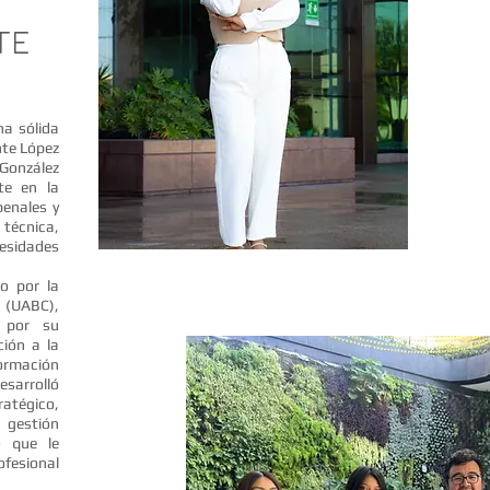
NTE
na sólida
nte López
 González
te en la
penales y
técnica,
cesidades
o por la
a (UABC),
e por su
ción a la
ormación
esarrolló
ratégico,
 gestión
o que le
ofesional