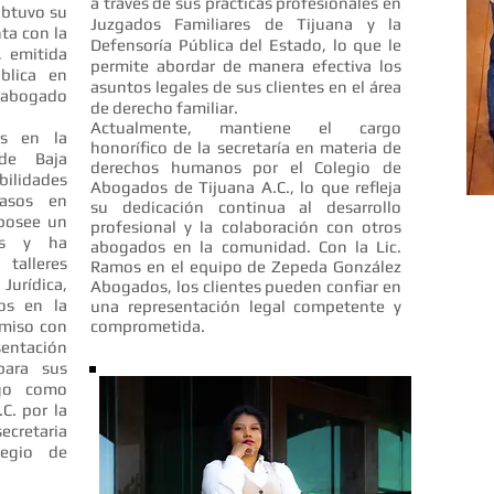
a través de sus prácticas profesionales en
obtuvo su
Juzgados Familiares de Tijuana y la
ta con la
Defensoría Pública del Estado, lo que le
 emitida
permite abordar de manera efectiva los
blica en
asuntos legales de sus clientes en el área
o abogado
de derecho familiar.
Actualmente, mantiene el cargo
es en la
honorífico de la secretaría en materia de
de Baja
derechos humanos por el Colegio de
bilidades
Abogados de Tijuana A.C., lo que refleja
casos en
su dedicación continua al desarrollo
 posee un
profesional y la colaboración con otros
os y ha
abogados en la comunidad. Con la Lic.
talleres
Ramos en el equipo de Zepeda González
Jurídica,
Abogados, los clientes pueden confiar en
os en la
una representación legal competente y
omiso con
comprometida.
sentación
para sus
rgo como
C. por la
ecretaria
legio de