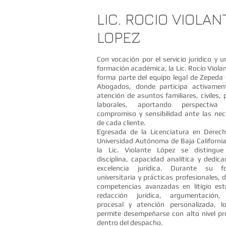
​​LIC. ROCIO VIOLA
LOPEZ
Con vocación por el servicio jurídico y u
formación académica, la Lic. Rocío Viola
forma parte del equipo legal de Zepeda
Abogados, donde participa activamen
atención de asuntos familiares, civiles, 
laborales, aportando perspectiva 
compromiso y sensibilidad ante las ne
de cada cliente.
Egresada de la Licenciatura en Derech
Universidad Autónoma de Baja Californi
la Lic. Violante López se distingu
disciplina, capacidad analítica y dedica
excelencia jurídica. Durante su f
universitaria y prácticas profesionales, d
competencias avanzadas en litigio est
redacción jurídica, argumentación,
procesal y atención personalizada, l
permite desempeñarse con alto nivel pr
dentro del despacho.