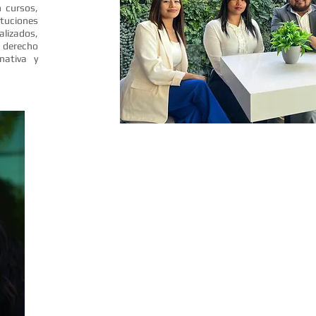
 cursos,
ituciones
izados,
derecho
rnativa y