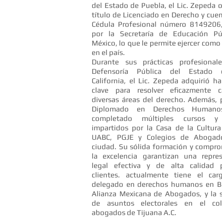
del Estado de Puebla, el Lic. Zepeda 
título de Licenciado en Derecho y cuen
Cédula Profesional número 8149206,
por la Secretaría de Educación Pú
México, lo que le permite ejercer com
en el país.
Durante sus prácticas profesional
Defensoría Pública del Estado 
California, el Lic. Zepeda adquirió ha
clave para resolver eficazmente 
diversas áreas del derecho. Además,
Diplomado en Derechos Human
completado múltiples cursos y 
impartidos por la Casa de la Cultura 
UABC, PGJE y Colegios de Abogad
ciudad. Su sólida formación y compr
la excelencia garantizan una repre
legal efectiva y de alta calidad 
clientes.
actualmente tiene el ca
delegado en derechos humanos en B.
Alianza Mexicana de Abogados, y la s
de asuntos electorales en el co
abogados de Tijuana A.C.