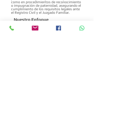
como en procedimientos de reconocimiento
o impugnación de paternidad, asegurando el
cumplimiento de los requisitos legales ante
el Registro Civil y el Juzgado Familiar.
Nuestro Enfoque
En Zepeda González Abogados, creemos que
el Derecho Familiar debe servir para reparar,
proteger y unir, no para dividir.
Por eso, cada caso recibe atención
personalizada, comunicación constante y
orientación emocional.
Aplicamos estrategias jurídicas modernas,
privilegiando la mediación y la justicia
restaurativa antes del conflicto judicial,
cuando es posible.
¿Por Qué Elegirnos?
Más de 10 años de experiencia en litigio
familiar en Tijuana.
Abogadas y abogados especializados en
materia familiar, civil y de amparo.
Atención presencial o en línea para familias
en México o residentes en Estados Unidos.
Estrategias humanas, éticas y con resultados
comprobados.
Nuestro compromiso es defender los
derechos de las infancias, madres, padres y
adultos mayores, con enfoque de derechos
humanos.
Si enfrentas una situación familiar
complicada, no estás sola ni solo.
Permite que nuestro equipo te asesore con