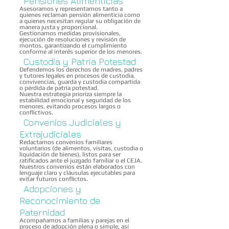
Pensiones Alimenticias
Asesoramos y representamos tanto a
quienes reclaman pensión alimenticia como
a quienes necesitan regular su obligación de
manera justa y proporcional.
Gestionamos medidas provisionales,
ejecución de resoluciones y revisión de
montos, garantizando el cumplimiento
conforme al interés superior de los menores.
Custodia y Patria Potestad
Defendemos los derechos de madres, padres
y tutores legales en procesos de custodia,
convivencias, guarda y custodia compartida
o pérdida de patria potestad.
Nuestra estrategia prioriza siempre la
estabilidad emocional y seguridad de los
menores, evitando procesos largos o
conflictivos.
Convenios Judiciales y
Extrajudiciales
Redactamos convenios familiares
voluntarios (de alimentos, visitas, custodia o
liquidación de bienes), listos para ser
ratificados ante el juzgado familiar o el CEJA.
Nuestros convenios están elaborados con
lenguaje claro y cláusulas ejecutables para
evitar futuros conflictos.
Adopciones y
Reconocimiento de
Paternidad
Acompañamos a familias y parejas en el
proceso de adopción plena o simple, así