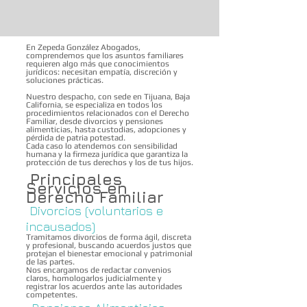
En Zepeda González Abogados,
comprendemos que los asuntos familiares
requieren algo más que conocimientos
jurídicos: necesitan empatía, discreción y
soluciones prácticas.
Nuestro despacho, con sede en Tijuana, Baja
California, se especializa en todos los
procedimientos relacionados con el Derecho
Familiar, desde divorcios y pensiones
alimenticias, hasta custodias, adopciones y
pérdida de patria potestad.
Cada caso lo atendemos con sensibilidad
humana y la firmeza jurídica que garantiza la
protección de tus derechos y los de tus hijos.
Principales
Servicios en
Derecho Familiar
Divorcios (voluntarios e
incausados)
Tramitamos divorcios de forma ágil, discreta
y profesional, buscando acuerdos justos que
protejan el bienestar emocional y patrimonial
de las partes.
Nos encargamos de redactar convenios
claros, homologarlos judicialmente y
registrar los acuerdos ante las autoridades
competentes.