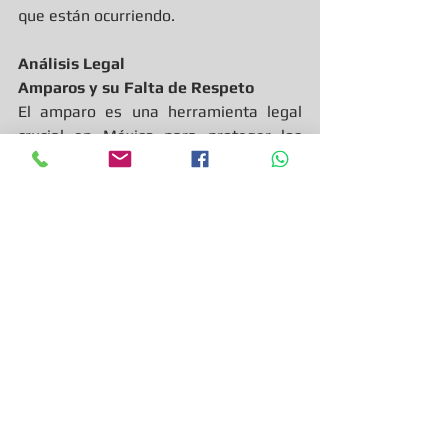
que están ocurriendo.
Análisis Legal
Amparos y su Falta de Respeto
El amparo es una herramienta legal 
crucial en México para proteger los 
derechos de las personas contra actos 
de autoridad. Sin embargo, en el caso 
de los migrantes, los amparos no 
están siendo respetados. Esto 
representa una grave violación del 
estado de derecho y una erosión de la 
confianza en el sistema judicial 
mexicano.
Derechos Internacionales
México es signatario de varios tratados 
internacionales que protegen los 
derechos de los migrantes, incluyendo 