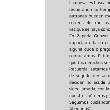
La nueva ley busca pr
respetando su tiempo
patrones pueden ma
correos electrónicos
vez que se haya conc
En Zepeda Gonzale
importante hacia el 
alguna duda o pregu
contactarnos. Estam
que tus derechos se
Recuerda, estamos tr
de seguridad y salu
decidan no acudir 
videollamada, con la
nuestros números pa
Seguimos cuidándono
Abogados).