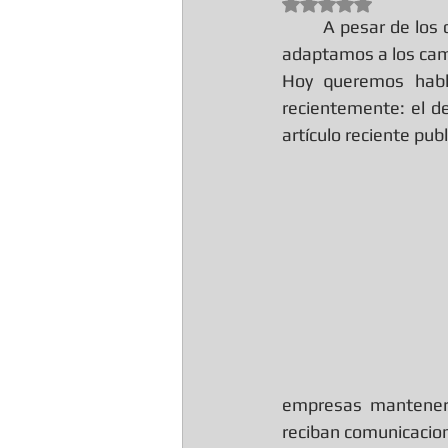
Obtuvo NaN de 5 est
	A pesar de los desafíos que hemos enfrentado en el pasado, seguimos adelante y nos 
adaptamos a los cam
Hoy queremos habl
recientemente: el de
artículo reciente pub
empresas manteners
reciban comunicacion