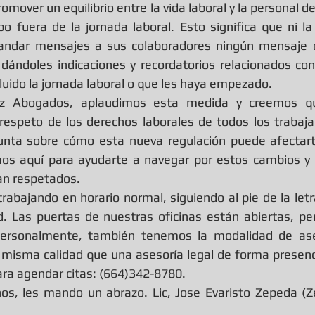
omover un equilibrio entre la vida laboral y la personal d
 fuera de la jornada laboral. Esto significa que ni la
ndar mensajes a sus colaboradores ningún mensaje 
 dándoles indicaciones y recordatorios relacionados con 
luido la jornada laboral o que les haya empezado.
z Abogados, aplaudimos esta medida y creemos q
respeto de los derechos laborales de todos los trabajad
nta sobre cómo esta nueva regulación puede afectart
os aquí para ayudarte a navegar por estos cambios y 
an respetados.
abajando en horario normal, siguiendo al pie de la letra
d. Las puertas de nuestras oficinas están abiertas, pe
personalmente, también tenemos la modalidad de ases
 misma calidad que una asesoría legal de forma presenc
ra agendar citas: (664)342-8780.
s, les mando un abrazo. Lic, Jose Evaristo Zepeda (Z