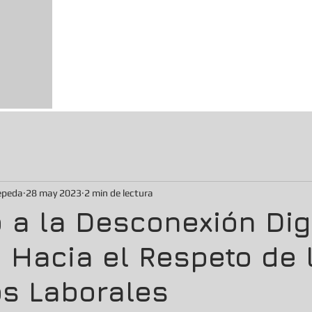
Bienvenido a ZG Abogados - Solucio
Profesionales, Abogados en Tijuana
INICIO
SERVICIOS
SOBRE NOSOTROS
C
Zepeda
28 may 2023
2 min de lectura
 a la Desconexión Digi
 Hacia el Respeto de 
s Laborales