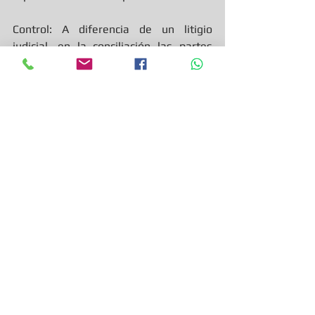
Control: A diferencia de un litigio 
judicial, en la conciliación las partes 
tienen más control sobre el resultado.
En Zepeda Gonzalez Abogados, 
contamos con la experiencia y el 
conocimiento necesario para asistirle 
en estos procesos, garantizando que 
sus intereses estarán bien 
representados. Para más información, 
no dude en contactarnos.
Ver todo
Entradas recientes