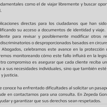
ndamentales como el de viajar libremente y buscar opor
.
plicaciones directas para los ciudadanos que han sido 
lificando su acceso a documentos de identidad y viaje.
dente para revisar y posiblemente modificar otros r
discriminatorios o desproporcionados basados en circun
Abogados, celebramos este avance en la protección d
mos monitoreando cómo este fallo influirá en la legisla
tro compromiso es asegurar que cada cliente reciba un se
 a sus necesidades individuales, sino que también esté e
y justicia.
e conoce ha enfrentado dificultades al solicitar un pasap
 dude en contactarnos para una consulta. En Zepeda Gon
yudar y garantizar que sus derechos sean respetados.