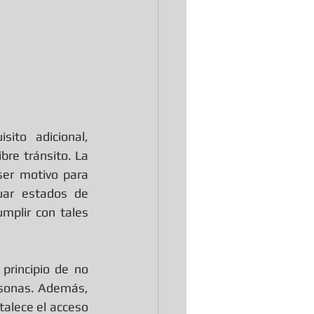
ito adicional, 
bre tránsito. La 
er motivo para 
uar estados de 
mplir con tales 
rincipio de no 
rsonas. Además, 
talece el acceso 