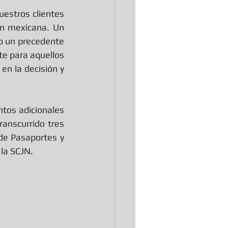
stros clientes 
ón mexicana. Un 
o un precedente 
te para aquellos 
n la decisión y 
tos adicionales 
anscurrido tres 
de Pasaportes y 
la SCJN.