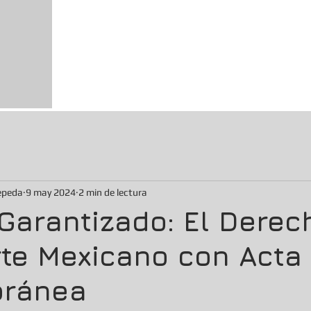
Bienvenido a ZG Abogados - Solucio
Profesionales, Abogados en Tijuana
INICIO
SERVICIOS
SOBRE NOSOTROS
C
Zepeda
9 may 2024
2 min de lectura
Garantizado: El Derec
te Mexicano con Acta
oránea